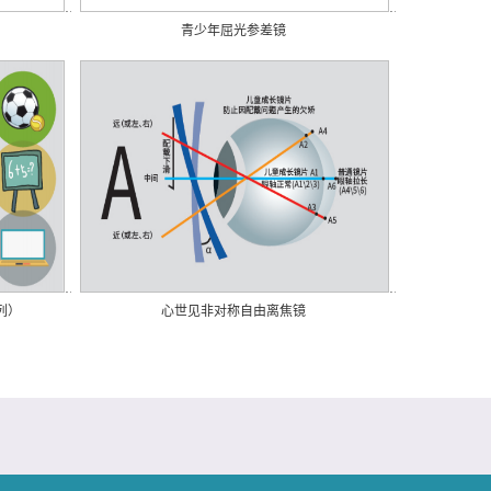
青少年屈光参差镜
列）
心世见非对称自由离焦镜