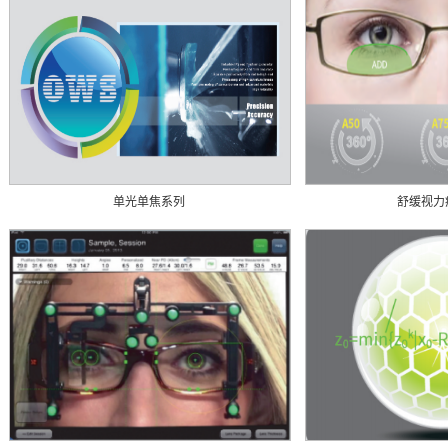
单光单焦系列
舒缓视力